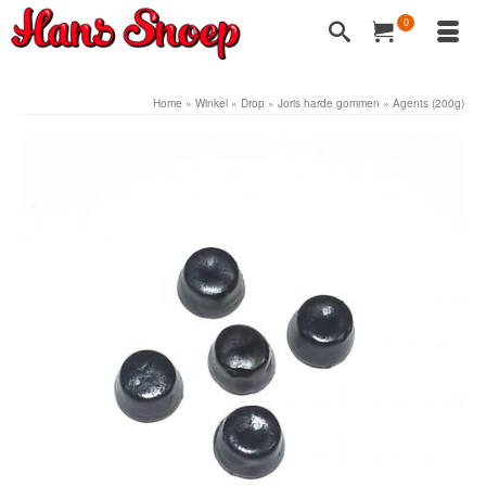
0
Home
»
Winkel
»
Drop
»
Joris harde gommen
»
Agents (200g)