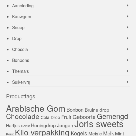
Aanbieding
Kauwgom
Snoep
Drop
Chocola
Bonbons
Thema's
Suikervrij
Producttags
Arabische Gom
Bonbon
Bruine drop
Gemengd
Chocolade
Geboorte
Fruit
Cola
Drop
Joris sweets
Honingdrop
Jongen
Hartjes
Herfst
Kilo verpakking
Kogels
Melk
Meisje
Mint
Kerst