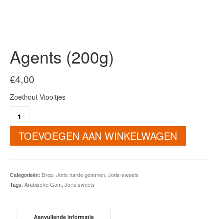
Agents (200g)
€
4,00
Zoethout Viooltjes
Agents
(200g)
aantal
TOEVOEGEN AAN WINKELWAGEN
Categorieën:
Drop
,
Joris harde gommen
,
Joris-sweets
Tags:
Arabische Gom
,
Joris sweets
Aanvullende informatie