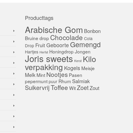
Producttags
Arabische Gom
Bonbon
Chocolade
Bruine drop
Cola
Gemengd
Geboorte
Fruit
Drop
Honingdrop
Jongen
Hartjes
Herfst
Joris sweets
Kilo
Kerst
verpakking
Kogels
Meisje
Nootjes
Melk
Mint
Pasen
Salmiak
pepermunt
Rhum
puur
Toffee
Suikervrij
Zoet
Zout
Wit