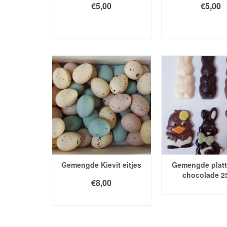
€
5,00
€
5,00
TOEVOEGEN AAN
TOEVOEGEN
WINKELWAGEN
WINKELWA
Gemengde Kievit eitjes
Gemengde platt
chocolade 2
€
8,00
LEES VER
LEES VERDER