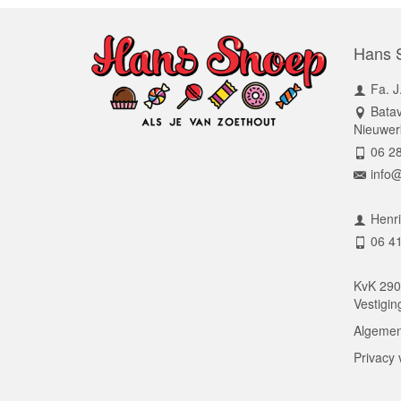
Hans 
Fa. J
Batav
Nieuwerk
06 2
info
Henr
06 4
KvK 29
Vestigi
Algemen
Privacy 