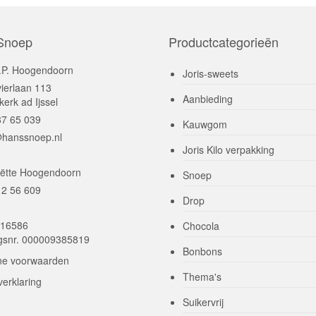
Snoep
Productcategorieën
.P. Hoogendoorn
Joris-sweets
ierlaan 113
Aanbieding
erk ad Ijssel
87 65 039
Kauwgom
@hanssnoep.nl
Joris Kilo verpakking
iëtte Hoogendoorn
Snoep
12 56 609
Drop
016586
Chocola
ngsnr. 000009385819
Bonbons
e voorwaarden
Thema's
verklaring
Suikervrij