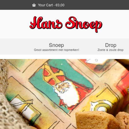
Your Cart
-
€
0,00
Snoep
Drop
Groot assortiment met topmerken!
Zoete & zoute drop