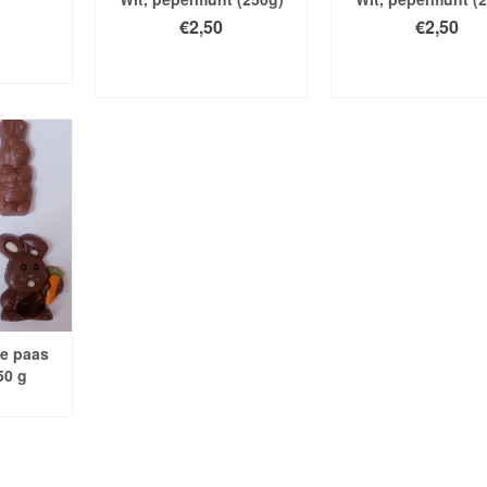
€
2,50
€
2,50
 AAN
TOEVOEGEN AAN
TOEVOEGEN 
GEN
WINKELWAGEN
WINKELWAG
e paas
50 g
DER