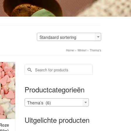
Standaard sortering
Home
»
Winkel
»
Thema's
Search
for:
Productcategorieën
Thema’s (6)
Uitgelichte producten
 Roze
250g)