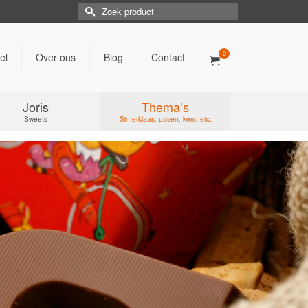
Search
for:
0
el
Over ons
Blog
Contact
Joris
Thema’s
Sweets
Sinterklaas, pasen, kerst etc.