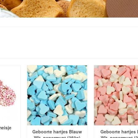
meisje
Geboorte hartjes Blauw
Geboorte hartjes
Wit, pepermunt (250g)
Wit, pepermunt (