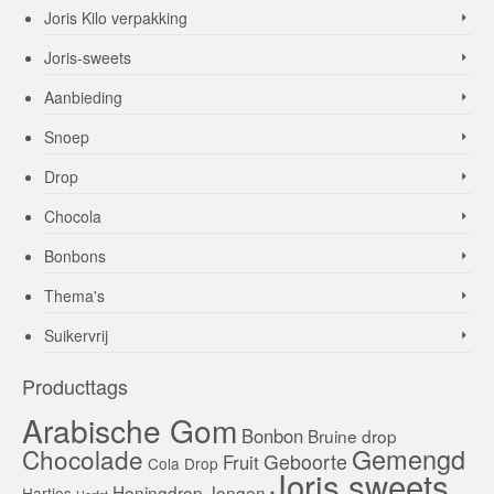
Joris Kilo verpakking
Joris-sweets
Aanbieding
Snoep
Drop
Chocola
Bonbons
Thema's
Suikervrij
Producttags
Arabische Gom
Bonbon
Bruine drop
Gemengd
Chocolade
Geboorte
Fruit
Cola
Drop
Joris sweets
Honingdrop
Jongen
Hartjes