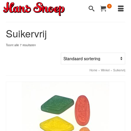
0
Suikervrij
Toont alle 7 resultaten
Home
»
Winkel
»
Suikervrij