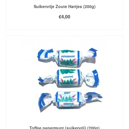
Suikervrije Zoute Hartjes (200g)
€
4,00
TOEVOEGEN AAN WINKELWAGEN
Toffee pepermunt (suikervrij) (200g)