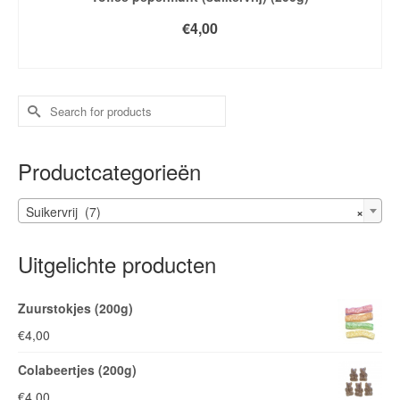
€
4,00
TOEVOEGEN AAN WINKELWAGEN
Search
for:
Productcategorieën
Suikervrij (7)
×
Uitgelichte producten
Zuurstokjes (200g)
€
4,00
Colabeertjes (200g)
€
4,00