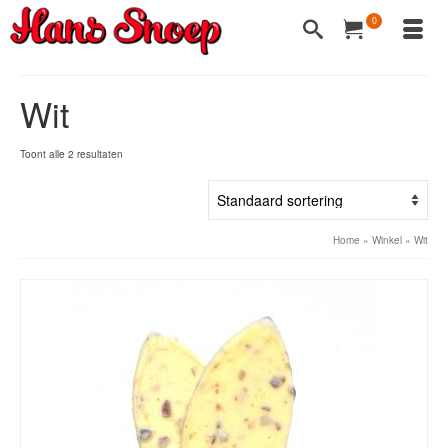
0
Wit
Toont alle 2 resultaten
Home
»
Winkel
»
Wit