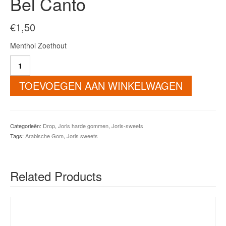
Bel Canto
€
1,50
Menthol Zoethout
Bel
Canto
aantal
TOEVOEGEN AAN WINKELWAGEN
Categorieën:
Drop
,
Joris harde gommen
,
Joris-sweets
Tags:
Arabische Gom
,
Joris sweets
Related Products