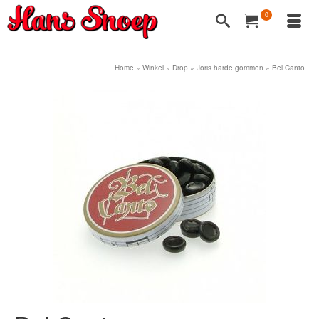
0
Home
»
Winkel
»
Drop
»
Joris harde gommen
»
Bel Canto