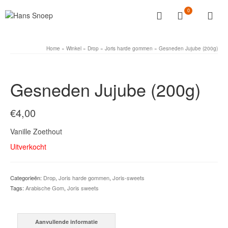
0
Home
»
Winkel
»
Drop
»
Joris harde gommen
»
Gesneden Jujube (200g)
Gesneden Jujube (200g)
€
4,00
Vanille Zoethout
Uitverkocht
Categorieën:
Drop
,
Joris harde gommen
,
Joris-sweets
Tags:
Arabische Gom
,
Joris sweets
Aanvullende informatie