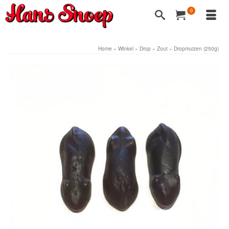
0
Home
»
Winkel
»
Drop
»
Zout
»
Dropmuizen (250g)