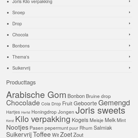
Joris Kilo verpakking
Snoep
Drop
Chocola
Bonbons
Thema's
Suikervrij
Producttags
Arabische Gom
Bonbon
Bruine drop
Gemengd
Chocolade
Geboorte
Fruit
Cola
Drop
Joris sweets
Honingdrop
Jongen
Hartjes
Herfst
Kilo verpakking
Kogels
Melk
Meisje
Mint
Kerst
Nootjes
Salmiak
Pasen
pepermunt
Rhum
puur
Toffee
Suikervrij
Zoet
Zout
Wit