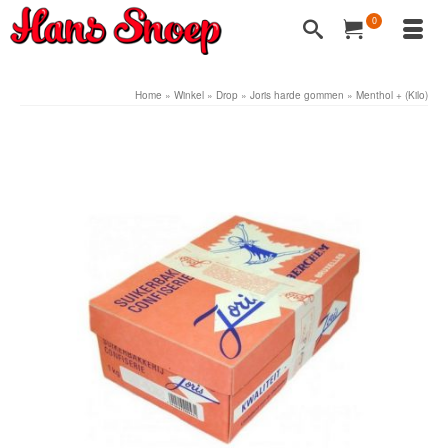
0
Home
»
Winkel
»
Drop
»
Joris harde gommen
»
Menthol + (Kilo)