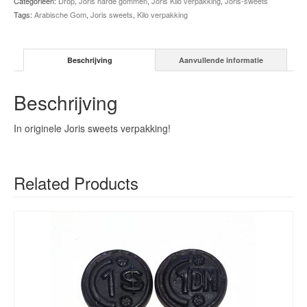
Categorieën:
Drop
,
Joris harde gommen
,
Joris Kilo verpakking
,
Joris-sweets
Tags:
Arabische Gom
,
Joris sweets
,
Kilo verpakking
Beschrijving
Aanvullende informatie
Beschrijving
In originele Joris sweets verpakking!
Related Products