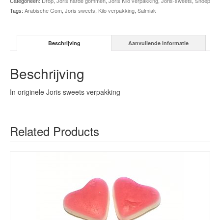
Categorieën:
Drop
,
Joris harde gommen
,
Joris Kilo verpakking
,
Joris-sweets
,
Snoep
Tags:
Arabische Gom
,
Joris sweets
,
Kilo verpakking
,
Salmiak
Beschrijving
Aanvullende informatie
Beschrijving
In originele Joris sweets verpakking
Related Products