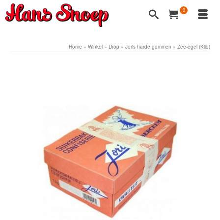
0
Home
»
Winkel
»
Drop
»
Joris harde gommen
»
Zee-egel (Kilo)