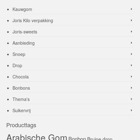
Kauwgom
Joris Kilo verpakking
Joris-sweets
Aanbieding
Snoep
Drop
Chocola
Bonbons
Thema's
Suikervrij
Producttags
Arabische Gom
Bonbon
Bruine drop