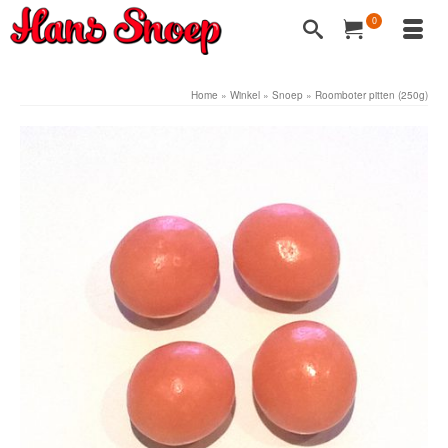
0
Home
»
Winkel
»
Snoep
»
Roomboter pitten (250g)