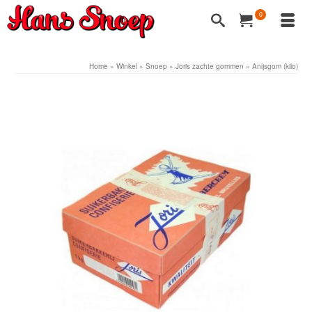
0
Home
»
Winkel
»
Snoep
»
Joris zachte gommen
»
Anijsgom (kilo)