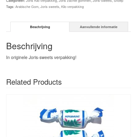
Categorieën:
Joris Kilo verpakking
,
Joris zachte gommen
,
Joris-sweets
,
Snoep
Tags:
Arabische Gom
,
Joris sweets
,
Kilo verpakking
Beschrijving
Aanvullende informatie
Beschrijving
In originele Joris-sweets verpakking!
Related Products