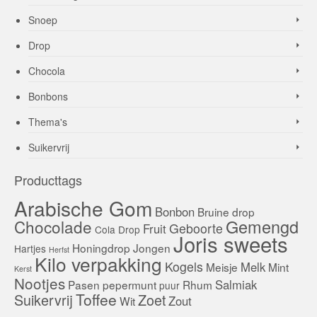
Snoep
Drop
Chocola
Bonbons
Thema's
Suikervrij
Producttags
Arabische Gom
Bonbon
Bruine drop
Gemengd
Chocolade
Geboorte
Fruit
Cola
Drop
Joris sweets
Honingdrop
Jongen
Hartjes
Herfst
Kilo verpakking
Kogels
Melk
Meisje
Mint
Kerst
Nootjes
Salmiak
Pasen
pepermunt
Rhum
puur
Toffee
Suikervrij
Zoet
Zout
Wit