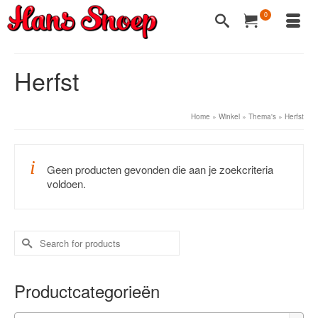
0
Herfst
Home
»
Winkel
»
Thema's
»
Herfst
Geen producten gevonden die aan je zoekcriteria
voldoen.
Search
for:
Productcategorieën