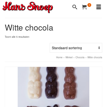
0
Witte chocola
Toont alle 5 resultaten
Home
»
Winkel
»
Chocola
»
Witte chocola