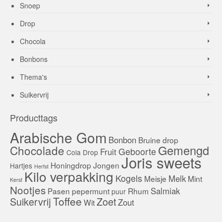
Snoep
Drop
Chocola
Bonbons
Thema's
Suikervrij
Producttags
Arabische Gom
Bonbon
Bruine drop
Gemengd
Chocolade
Geboorte
Fruit
Cola
Drop
Joris sweets
Honingdrop
Jongen
Hartjes
Herfst
Kilo verpakking
Kogels
Melk
Meisje
Mint
Kerst
Nootjes
Salmiak
Pasen
pepermunt
Rhum
puur
Toffee
Suikervrij
Zoet
Zout
Wit