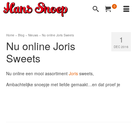
0
Home
»
Blog
»
Nieuws
»
Nu online Joris Sweets
1
Nu online Joris
DEC 2016
Sweets
Nu online een mooi assortiment
Joris
sweets,
Ambachtelijke snoepje met liefde gemaakt…en dat proef je