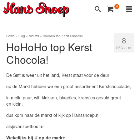
0
Home
»
Blog
»
Nieuws
»
HoHoHo top Kerst Chocola!
8
HoHoHo top Kerst
DEC 2016
Chocola!
De Sint is weer uit het land, Kerst staat voor de deur!
op de Markt hebben we een groot assortiment Kerstchocolade,
in melk, puur, wit, klokken, blaadjes, kransjes gevuld groot
en klein.
dus kom naar de markt of kijk op Hanssnoep.nl
alsjevanzoethout.nl
Wekelijks bij U op de markt: